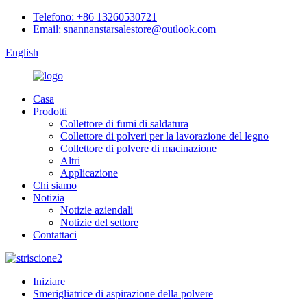
Telefono: +86 13260530721
Email: snannanstarsalestore@outlook.com
English
Casa
Prodotti
Collettore di fumi di saldatura
Collettore di polveri per la lavorazione del legno
Collettore di polvere di macinazione
Altri
Applicazione
Chi siamo
Notizia
Notizie aziendali
Notizie del settore
Contattaci
Iniziare
Smerigliatrice di aspirazione della polvere