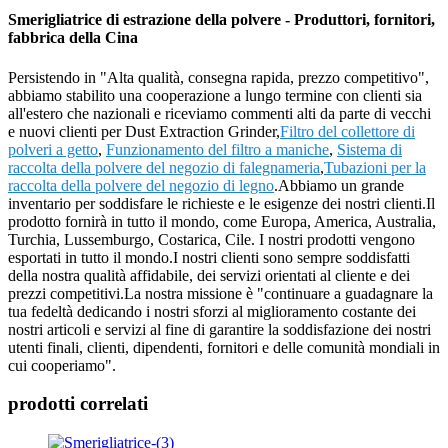
Smerigliatrice di estrazione della polvere - Produttori, fornitori,
fabbrica della Cina
Persistendo in "Alta qualità, consegna rapida, prezzo competitivo",
abbiamo stabilito una cooperazione a lungo termine con clienti sia
all'estero che nazionali e riceviamo commenti alti da parte di vecchi
e nuovi clienti per Dust Extraction Grinder,
Filtro del collettore di
polveri a getto
,
Funzionamento del filtro a maniche
,
Sistema di
raccolta della polvere del negozio di falegnameria
,
Tubazioni per la
raccolta della polvere del negozio di legno
.Abbiamo un grande
inventario per soddisfare le richieste e le esigenze dei nostri clienti.Il
prodotto fornirà in tutto il mondo, come Europa, America, Australia,
Turchia, Lussemburgo, Costarica, Cile. I nostri prodotti vengono
esportati in tutto il mondo.I nostri clienti sono sempre soddisfatti
della nostra qualità affidabile, dei servizi orientati al cliente e dei
prezzi competitivi.La nostra missione è "continuare a guadagnare la
tua fedeltà dedicando i nostri sforzi al miglioramento costante dei
nostri articoli e servizi al fine di garantire la soddisfazione dei nostri
utenti finali, clienti, dipendenti, fornitori e delle comunità mondiali in
cui cooperiamo".
prodotti correlati