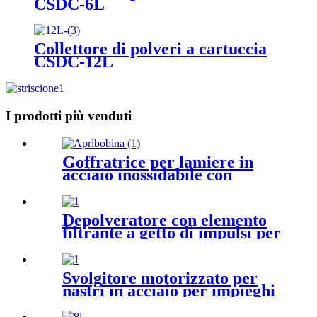
CSDC-6L
Collettore di polveri a cartuccia
CSDC-12L
I prodotti più venduti
Goffratrice per lamiere in
acciaio inossidabile con
srotolamento a spirale
Depolveratore con elemento
filtrante a getto di impulsi per
la lavorazione di alimenti e
farmaci
Svolgitore motorizzato per
nastri in acciaio per impieghi
gravosi con braccio pressa