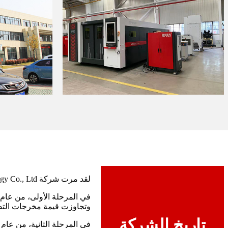
لقد مرت شركة Wuhan Huaxia Xingguang Intelligent Technology Co., Ltd. بثلاث مراحل من التطوير منذ المرحلة الأولى من البناء والتطوير.
وتجاوزت قيمة مخرجات التصميم 10 م
تاريخ الشركة