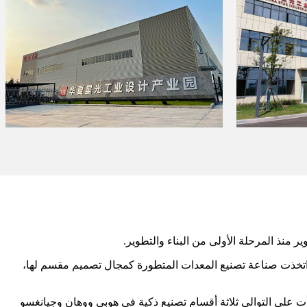
201، بدأت Huaxia Xingguang من التصميم الصناعي واتخذت صناعة تصنيع المعدات المتطورة كمجال تصميم مقسم لها،
التصميم + التصنيع، وأنشأت على التوالي ثلاثة أقسام تصنيع ذكية في هوبى ووهان وجيانغسو