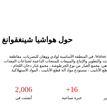
حول هواشيا شينغقوانغ
يقع Wuhan Huaxia Xingguang Intelligent Technology Co., Ltd. في المنطقة الأساسية لوادي ووهان للبصريات، مقاطعة
 والتطوير والإنتاج والمبيعات للمنتجات الداعمة لصناعات المعدات
ة هي: مجمع الغبار من نوع الخرطوشة ، مجمع غبار دخان اللحام ،
لأنابيب ، مستودع مواد آلة قطع الأنابيب ، المواد الاستهلاكية
2,006
+
16
ير
خبرة صناعية
أنشئت في