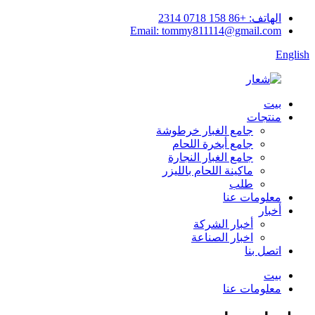
الهاتف: +86 158 0718 2314
Email: tommy811114@gmail.com
English
بيت
منتجات
جامع الغبار خرطوشة
جامع أبخرة اللحام
جامع الغبار النجارة
ماكينة اللحام بالليزر
طلب
معلومات عنا
أخبار
أخبار الشركة
اخبار الصناعة
اتصل بنا
بيت
معلومات عنا