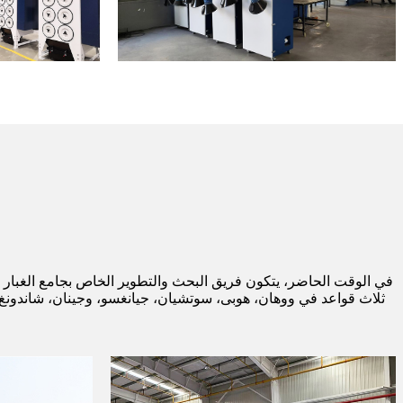
ثلاث قواعد في ووهان، هوبى، سوتشيان، جيانغسو، وجينان، شاندونغ، و