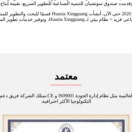
 صندوق سوتشيان للتنمية الصناعية للتطوير السريع، بقيمة إنتاج تتجاوز 100
في المرحلة الثالثة، من عام 2020 حتى الآن، أنش
المنتجات، وإنشاء تصميم صناعي فريد + نظام بي
معتمد
ومن الجدير بالذكر أن بعض منتجاتنا حصلت على شهادات ال
التكنولوجيا الأكثر احترافية.