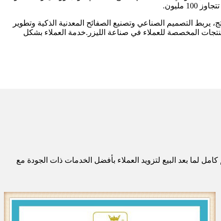
 مليون.
أت Huaxia Xingguang قسمًا للبحث والتطوير للمنتج، يربط التصميم الصناعي وتصنيع الصفائح المعدنية الذكية وتطوير
ئي لـ Huaxia Xingguang، وتوفير خدمات تطوير المنتجات المخصصة للعملاء في صناعة الليزر.خدمة العملاء بشكل
جودة العالمية مثل نظام إدارة الجودة IS09001 و CE.تمتلك الشركة فريق دعم كامل لما بعد البيع لتزويد العملاء بأفضل الخدمات ذات الجودة مع