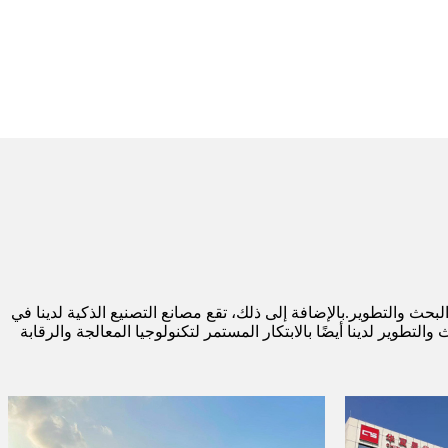
 بجامع الغبار بالشركة من 8 أطباء بحث وتطوير محترفين و11 موظفًا فنيًا في مجال البحث والتطوير.بالإضافة إلى ذلك، تقع مصانع التصنيع الذكية لدينا في
وير لدينا أيضًا بالابتكار المستمر لتكنولوجيا المعالجة والرقابة