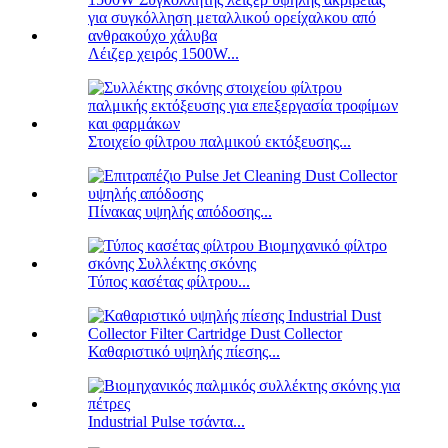
Λέιζερ χειρός 1500W...
Στοιχείο φίλτρου παλμικού εκτόξευσης...
Πίνακας υψηλής απόδοσης...
Τύπος κασέτας φίλτρου...
Καθαριστικό υψηλής πίεσης...
Industrial Pulse τσάντα...