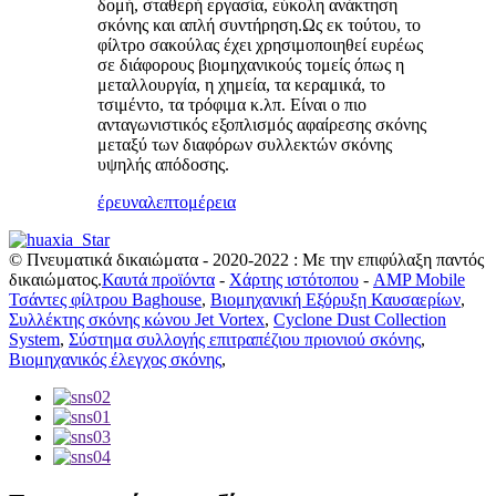
δομή, σταθερή εργασία, εύκολη ανάκτηση
σκόνης και απλή συντήρηση.Ως εκ τούτου, το
φίλτρο σακούλας έχει χρησιμοποιηθεί ευρέως
σε διάφορους βιομηχανικούς τομείς όπως η
μεταλλουργία, η χημεία, τα κεραμικά, το
τσιμέντο, τα τρόφιμα κ.λπ. Είναι ο πιο
ανταγωνιστικός εξοπλισμός αφαίρεσης σκόνης
μεταξύ των διαφόρων συλλεκτών σκόνης
υψηλής απόδοσης.
έρευνα
λεπτομέρεια
© Πνευματικά δικαιώματα - 2020-2022 : Με την επιφύλαξη παντός
δικαιώματος.
Καυτά προϊόντα
-
Χάρτης ιστότοπου
-
AMP Mobile
Τσάντες φίλτρου Baghouse
,
Βιομηχανική Εξόρυξη Καυσαερίων
,
Συλλέκτης σκόνης κώνου Jet Vortex
,
Cyclone Dust Collection
System
,
Σύστημα συλλογής επιτραπέζιου πριονιού σκόνης
,
Βιομηχανικός έλεγχος σκόνης
,