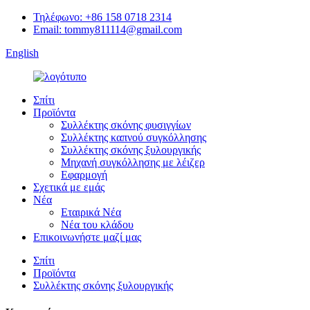
Τηλέφωνο: +86 158 0718 2314
Email: tommy811114@gmail.com
English
Σπίτι
Προϊόντα
Συλλέκτης σκόνης φυσιγγίων
Συλλέκτης καπνού συγκόλλησης
Συλλέκτης σκόνης ξυλουργικής
Μηχανή συγκόλλησης με λέιζερ
Εφαρμογή
Σχετικά με εμάς
Νέα
Εταιρικά Νέα
Νέα του κλάδου
Επικοινωνήστε μαζί μας
Σπίτι
Προϊόντα
Συλλέκτης σκόνης ξυλουργικής