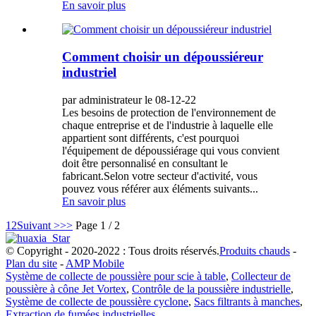
En savoir plus
Comment choisir un dépoussiéreur
industriel
par administrateur le 08-12-22
Les besoins de protection de l'environnement de
chaque entreprise et de l'industrie à laquelle elle
appartient sont différents, c'est pourquoi
l'équipement de dépoussiérage qui vous convient
doit être personnalisé en consultant le
fabricant.Selon votre secteur d'activité, vous
pouvez vous référer aux éléments suivants...
En savoir plus
1
2
Suivant >
>>
Page 1 / 2
© Copyright - 2020-2022 : Tous droits réservés.
Produits chauds
-
Plan du site
-
AMP Mobile
Système de collecte de poussière pour scie à table
,
Collecteur de
poussière à cône Jet Vortex
,
Contrôle de la poussière industrielle
,
Système de collecte de poussière cyclone
,
Sacs filtrants à manches
,
Extraction de fumées industrielles
,