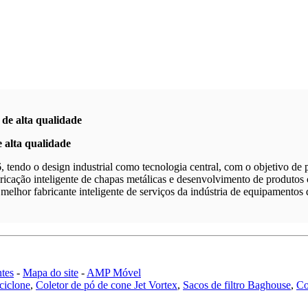
de alta qualidade
 alta qualidade
tendo o design industrial como tecnologia central, com o objetivo de 
bricação inteligente de chapas metálicas e desenvolvimento de produtos c
elhor fabricante inteligente de serviços da indústria de equipamentos d
tes
-
Mapa do site
-
AMP Móvel
ciclone
,
Coletor de pó de cone Jet Vortex
,
Sacos de filtro Baghouse
,
Co