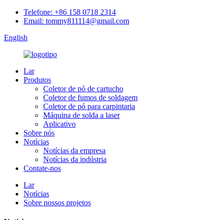
Telefone: +86 158 0718 2314
Email: tommy811114@gmail.com
English
Lar
Produtos
Coletor de pó de cartucho
Coletor de fumos de soldagem
Coletor de pó para carpintaria
Máquina de solda a laser
Aplicativo
Sobre nós
Notícias
Notícias da empresa
Notícias da indústria
Contate-nos
Lar
Notícias
Sobre nossos projetos