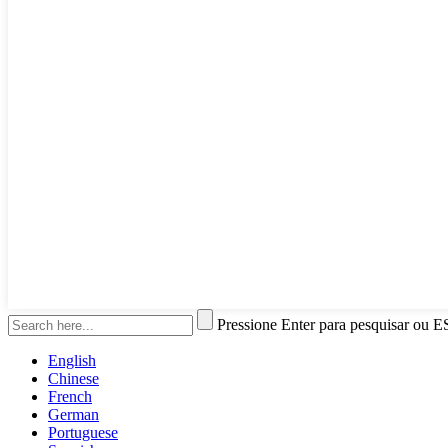
Pressione Enter para pesquisar ou E
English
Chinese
French
German
Portuguese