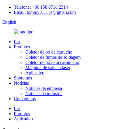
Telefone: +86 158 0718 2314
Email: tommy811114@gmail.com
English
Lar
Produtos
Coletor de pó de cartucho
Coletor de fumos de soldagem
Coletor de pó para carpintaria
Máquina de solda a laser
Aplicativo
Sobre nós
Notícias
Notícias da empresa
Notícias da indústria
Contate-nos
Lar
Produtos
Aplicativo