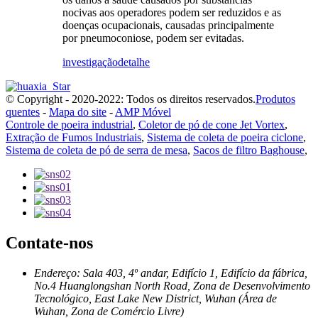
nocivas aos operadores podem ser reduzidos e as
doenças ocupacionais, causadas principalmente
por pneumoconiose, podem ser evitadas.
investigação
detalhe
© Copyright - 2020-2022: Todos os direitos reservados.
Produtos
quentes
-
Mapa do site
-
AMP Móvel
Controle de poeira industrial
,
Coletor de pó de cone Jet Vortex
,
Extração de Fumos Industriais
,
Sistema de coleta de poeira ciclone
,
Sistema de coleta de pó de serra de mesa
,
Sacos de filtro Baghouse
,
Contate-nos
Endereço: Sala 403, 4º andar, Edifício 1, Edifício da fábrica,
No.4 Huanglongshan North Road, Zona de Desenvolvimento
Tecnológico, East Lake New District, Wuhan (Área de
Wuhan, Zona de Comércio Livre)