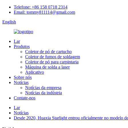
Telefone: +86 158 0718 2314
Email: tommy811114@gmail.com
English
Lar
Produtos
Coletor de pó de cartucho
Coletor de fumos de soldagem
Coletor de pó para carpintaria
Máquina de solda a laser
Aplicativo
Sobre nós
Notícias
Notícias da empresa
Notícias da indústria
Contate-nos
Lar
Notícias
Desde 2020, Huaxia Starlight entrou oficialmente no modelo de