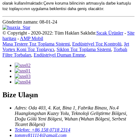
olarak kullanılmaktadır.Çevre koruma bilincinin artmasıyla darbe kartuşlu
toz toplayıcının uygulama beklentisi daha geniş olacaktır.
Gönderim zamanı: 08-01-24
© Copyright - 2020-2022: Tüm Hakları Saklıdır.
Sıcak Ürünler
-
Site
haritası
-
AMP Mobil
Masa Testere Toz Toplama Sistemi
,
Endüstriyel Toz Kontrolü
,
Jet
Vortex Koni Toz Toplayıcı
,
Siklon Toz Toplama Sistemi
,
Torbalı
Filtre Torbaları
,
Endüstriyel Duman Emme
,
Bize Ulaşın
Adres: Oda 403, 4. Kat, Bina 1, Fabrika Binası, No.4
Huanglongshan Kuzey Yolu, Teknoloji Geliştirme Bölgesi,
Doğu Gölü Yeni Bölgesi, Wuhan (Wuhan Bölgesi, Serbest
Ticaret Bölgesi)
Telefon: +86 158 0718 2314
tommy811114@gmail.com