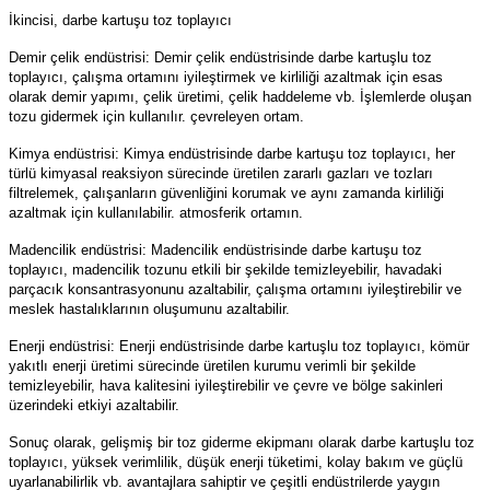
İkincisi, darbe kartuşu toz toplayıcı
Demir çelik endüstrisi: Demir çelik endüstrisinde darbe kartuşlu toz
toplayıcı, çalışma ortamını iyileştirmek ve kirliliği azaltmak için esas
olarak demir yapımı, çelik üretimi, çelik haddeleme vb. İşlemlerde oluşan
tozu gidermek için kullanılır. çevreleyen ortam.
Kimya endüstrisi: Kimya endüstrisinde darbe kartuşu toz toplayıcı, her
türlü kimyasal reaksiyon sürecinde üretilen zararlı gazları ve tozları
filtrelemek, çalışanların güvenliğini korumak ve aynı zamanda kirliliği
azaltmak için kullanılabilir. atmosferik ortamın.
Madencilik endüstrisi: Madencilik endüstrisinde darbe kartuşu toz
toplayıcı, madencilik tozunu etkili bir şekilde temizleyebilir, havadaki
parçacık konsantrasyonunu azaltabilir, çalışma ortamını iyileştirebilir ve
meslek hastalıklarının oluşumunu azaltabilir.
Enerji endüstrisi: Enerji endüstrisinde darbe kartuşlu toz toplayıcı, kömür
yakıtlı enerji üretimi sürecinde üretilen kurumu verimli bir şekilde
temizleyebilir, hava kalitesini iyileştirebilir ve çevre ve bölge sakinleri
üzerindeki etkiyi azaltabilir.
Sonuç olarak, gelişmiş bir toz giderme ekipmanı olarak darbe kartuşlu toz
toplayıcı, yüksek verimlilik, düşük enerji tüketimi, kolay bakım ve güçlü
uyarlanabilirlik vb. avantajlara sahiptir ve çeşitli endüstrilerde yaygın