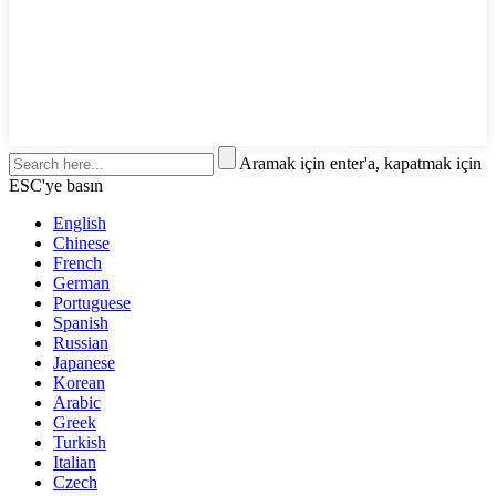
Aramak için enter'a, kapatmak için
ESC'ye basın
English
Chinese
French
German
Portuguese
Spanish
Russian
Japanese
Korean
Arabic
Greek
Turkish
Italian
Czech