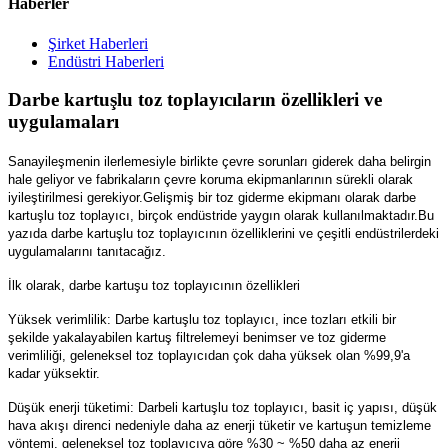
Haberler
Şirket Haberleri
Endüstri Haberleri
Darbe kartuşlu toz toplayıcıların özellikleri ve
uygulamaları
Sanayileşmenin ilerlemesiyle birlikte çevre sorunları giderek daha belirgin
hale geliyor ve fabrikaların çevre koruma ekipmanlarının sürekli olarak
iyileştirilmesi gerekiyor.Gelişmiş bir toz giderme ekipmanı olarak darbe
kartuşlu toz toplayıcı, birçok endüstride yaygın olarak kullanılmaktadır.Bu
yazıda darbe kartuşlu toz toplayıcının özelliklerini ve çeşitli endüstrilerdeki
uygulamalarını tanıtacağız.
İlk olarak, darbe kartuşu toz toplayıcının özellikleri
Yüksek verimlilik: Darbe kartuşlu toz toplayıcı, ince tozları etkili bir
şekilde yakalayabilen kartuş filtrelemeyi benimser ve toz giderme
verimliliği, geleneksel toz toplayıcıdan çok daha yüksek olan %99,9'a
kadar yüksektir.
Düşük enerji tüketimi: Darbeli kartuşlu toz toplayıcı, basit iç yapısı, düşük
hava akışı direnci nedeniyle daha az enerji tüketir ve kartuşun temizleme
yöntemi, geleneksel toz toplayıcıya göre %30 ~ %50 daha az enerji