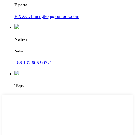
E-posta
HXXGzhinengkeji@outlook.com
Naber
Naber
+86 132 6053 0721
Tepe