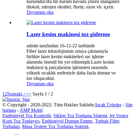
kurumdur.Bu tür kurum havada yüzen manganez
dioksit, nitrojen oksitler, florür, ozon vb. içerir.
Devamını oku
Lazer kesim makinesi toz giderme
admin tarafından 16-12-22 tarihinde
Fiber lazer teknolojisinin ortaya çıkmasıyla
birlikte lazer kesim makineleri sac işleme
alanında önemli bir yer edinmiştir.Lazer kesim
makinesi iş parçalarının işlenmesi sırasında
yüksek sıcaklık nedeniyle daha fazla duman ve
toz oluşacaktır.
Devamını oku
1
2
Sonraki >
>>
Sayfa 1 / 2
© Copyright - 2020-2022: Tüm Hakları Saklıdır.
Sıcak Ürünler
-
Site
haritası
-
AMP Mobil
Endüstriyel Toz Kontrolü
,
Siklon Toz Toplama Sistemi
,
Jet Vortex
Koni Toz Toplayıcı
,
Endüstriyel Duman Emme
,
Torbalı Filtre
Torbaları
,
Masa Testere Toz Toplama Sistemi
,