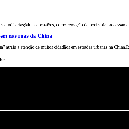
utras indústrias;Muitas ocasiões, como remoção de poeira de processame
cem nas ruas da China
a” atraiu a atenção de muitos cidadãos em estradas urbanas na China.Re
ube