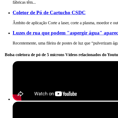
fábricas têm...
Coletor de Pó de Cartucho CSDC
Âmbito de aplicação Corte a laser, corte a plasma, moedor e o
Luzes de rua que podem "aspergir água" apare
Recentemente, uma fileira de postes de luz que “pulverizam águ
Bolsa coletora de pó de 5 mícrons Vídeos relacionados do Yout