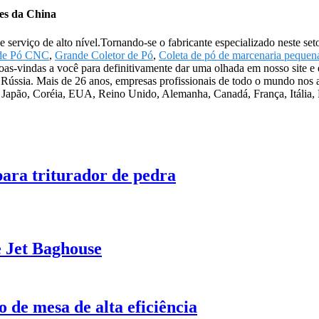
tes da China
serviço de alto nível.Tornando-se o fabricante especializado neste set
 de Pó CNC
,
Grande Coletor de Pó
,
Coleta de pó de marcenaria pequen
boas-vindas a você para definitivamente dar uma olhada em nosso site e
Rússia. Mais de 26 anos, empresas profissionais de todo o mundo nos a
Japão, Coréia, EUA, Reino Unido, Alemanha, Canadá, França, Itália, P
 para triturador de pedra
e Jet Baghouse
o de mesa de alta eficiência