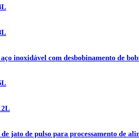
4L
8L
aço inoxidável com desbobinamento de bob
6L
12L
e de jato de pulso para processamento de a