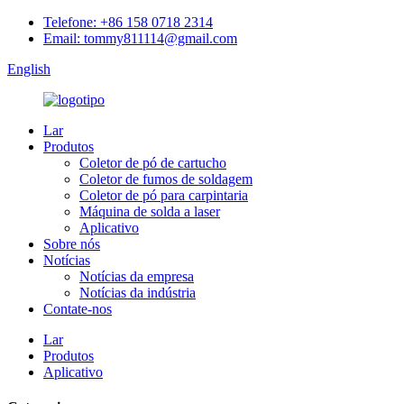
Telefone: +86 158 0718 2314
Email: tommy811114@gmail.com
English
Lar
Produtos
Coletor de pó de cartucho
Coletor de fumos de soldagem
Coletor de pó para carpintaria
Máquina de solda a laser
Aplicativo
Sobre nós
Notícias
Notícias da empresa
Notícias da indústria
Contate-nos
Lar
Produtos
Aplicativo