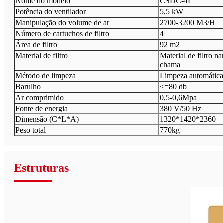
Nome do modelo
CSDC-4L
Potência do ventilador
5,5 kW
Manipulação do volume de ar
2700-3200 M3/H
Número de cartuchos de filtro
4
Área de filtro
92 m2
Material de filtro
Material de filtro n
chama
Método de limpeza
Limpeza automática
Barulho
<=80 db
Ar comprimido
0,5-0,6Mpa
Fonte de energia
380 V/50 Hz
Dimensão (C*L*A)
1320*1420*2360
Peso total
770kg
Estruturas