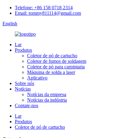
Telefone: +86 158 0718 2314
Email: tommy811114@gmail.com
English
Lar
Produtos
Coletor de pó de cartucho
Coletor de fumos de soldagem
Coletor de pó para carpintaria
Máquina de solda a laser
Aplicativo
Sobre nós
Notícias
Notícias da empresa
Notícias da indústria
Contate-nos
Lar
Produtos
Coletor de pó de cartucho