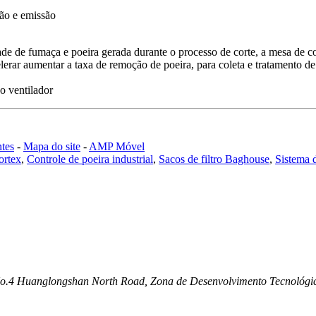
ão e emissão
ade de fumaça e poeira gerada durante o processo de corte, a mesa de cor
lerar aumentar a taxa de remoção de poeira, para coleta e tratamento de
o ventilador
tes
-
Mapa do site
-
AMP Móvel
ortex
,
Controle de poeira industrial
,
Sacos de filtro Baghouse
,
Sistema d
ca, No.4 Huanglongshan North Road, Zona de Desenvolvimento Tecnológ