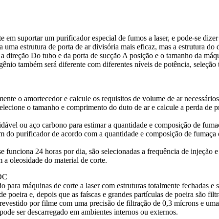
e em suportar um purificador especial de fumos a laser, e pode-se diz
 uma estrutura de porta de ar divisória mais eficaz, mas a estrutura do 
a direção Do tubo e da porta de sucção A posição e o tamanho da máquin
ênio também será diferente com diferentes níveis de potência, seleção 
ente o amortecedor e calcule os requisitos de volume de ar necessário
lecione o tamanho e comprimento do duto de ar e calcule a perda de p
xidável ou aço carbono para estimar a quantidade e composição de fumaç
agem do purificador de acordo com a quantidade e composição de fumaça 
e funciona 24 horas por dia, são selecionadas a frequência de injeção e 
 a oleosidade do material de corte.
SDC
o para máquinas de corte a laser com estruturas totalmente fechadas e
 poeira e, depois que as faíscas e grandes partículas de poeira são fil
estido por filme com uma precisão de filtração de 0,3 mícrons e uma e
o pode ser descarregado em ambientes internos ou externos.