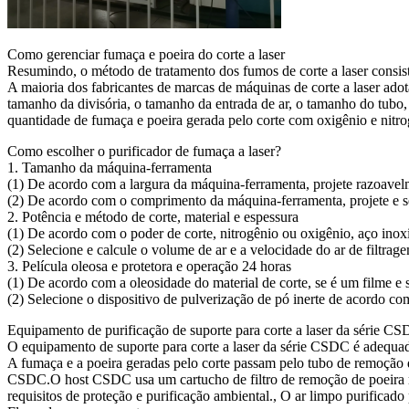
Como gerenciar fumaça e poeira do corte a laser
Resumindo, o método de tratamento dos fumos de corte a laser consist
A maioria dos fabricantes de marcas de máquinas de corte a laser adota
tamanho da divisória, o tamanho da entrada de ar, o tamanho do tubo, 
quantidade de fumaça e poeira gerada pelo corte com oxigênio e nitrog
Como escolher o purificador de fumaça a laser?
1. Tamanho da máquina-ferramenta
(1) De acordo com a largura da máquina-ferramenta, projete razoavelm
(2) De acordo com o comprimento da máquina-ferramenta, projete e se
2. Potência e método de corte, material e espessura
(1) De acordo com o poder de corte, nitrogênio ou oxigênio, aço ino
(2) Selecione e calcule o volume de ar e a velocidade do ar de filtr
3. Película oleosa e protetora e operação 24 horas
(1) De acordo com a oleosidade do material de corte, se é um filme e s
(2) Selecione o dispositivo de pulverização de pó inerte de acordo com
Equipamento de purificação de suporte para corte a laser da série C
O equipamento de suporte para corte a laser da série CSDC é adequad
A fumaça e a poeira geradas pelo corte passam pelo tubo de remoção de
CSDC.O host CSDC usa um cartucho de filtro de remoção de poeira rev
requisitos de proteção e purificação ambiental., O ar limpo purificad