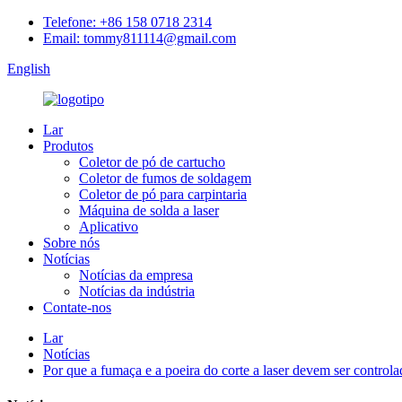
Telefone: +86 158 0718 2314
Email: tommy811114@gmail.com
English
Lar
Produtos
Coletor de pó de cartucho
Coletor de fumos de soldagem
Coletor de pó para carpintaria
Máquina de solda a laser
Aplicativo
Sobre nós
Notícias
Notícias da empresa
Notícias da indústria
Contate-nos
Lar
Notícias
Por que a fumaça e a poeira do corte a laser devem ser controla