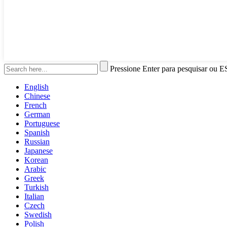
Pressione Enter para pesquisar ou E
English
Chinese
French
German
Portuguese
Spanish
Russian
Japanese
Korean
Arabic
Greek
Turkish
Italian
Czech
Swedish
Polish