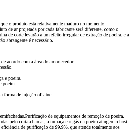
er que o produto está relativamente maduro no momento.
duto de ar projetada por cada fabricante será diferente, como o
a de corte levarão a um efeito irregular de extração de poeira, e a
tão abrangente é necessário.
s de acordo com a área do amortecedor.
ressão.
a e poeira.
e poeira.
a forma de injeção off-line.
 semifechadas.Purificação de equipamentos de remoção de poeira.
tradas pelo corta-chamas, a fumaça e o gás da poeira atingem o host
ficiência de purificação de 99,9%, que atende totalmente aos