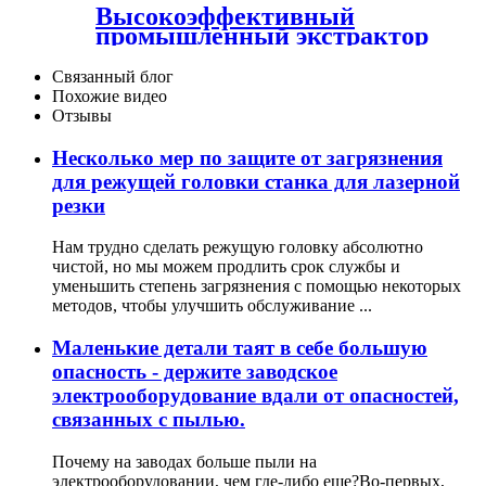
Высокоэффективный
промышленный экстрактор
дыма, каменная пила,
улавливатель порошка,
Связанный блог
сварочный пылесборник
Похожие видео
Отзывы
Несколько мер по защите от загрязнения
для режущей головки станка для лазерной
резки
Нам трудно сделать режущую головку абсолютно
чистой, но мы можем продлить срок службы и
уменьшить степень загрязнения с помощью некоторых
методов, чтобы улучшить обслуживание ...
Маленькие детали таят в себе большую
опасность - держите заводское
электрооборудование вдали от опасностей,
связанных с пылью.
Почему на заводах больше пыли на
электрооборудовании, чем где-либо еще?Во-первых,