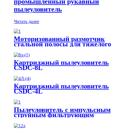
промышленный рукавный
пылеуловитель
Читать далее
Моторизованный размотчик
стальной полосы для тяжелого
режима работы с рычагом
пресса
Картриджный пылеуловитель
CSDC-8L
Картриджный пылеуловитель
CSDC-4L
Пылеуловитель с импульсным
струйным фильтрующим
элементом для пищевой и
фармацевтической