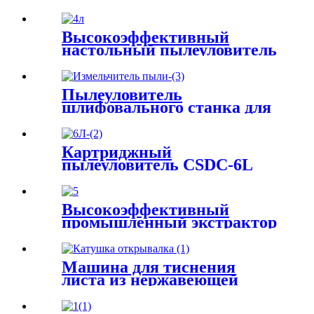
Высокоэффективный
настольный пылеуловитель
с импульсной струйной
очисткой
Пылеуловитель
шлифовального станка для
металлической платформы
для измельчения и удаления
пыли
Картриджный
пылеуловитель CSDC-6L
Высокоэффективный
промышленный экстрактор
дыма, каменная пила,
улавливатель порошка,
сварочный пылесборник
Машина для тиснения
листа из нержавеющей
стали с намоткой и
разматыванием