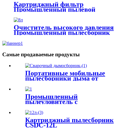
промышленности
Картриджный фильтр
Промышленный пылевой
фильтр Пылесборник
Очиститель высокого давления
Промышленный пылесборник
Патрон фильтра
Пылеуловитель
Самые продаваемые продукты
Портативные мобильные
пылесборники дыма от
сварочного дыма
Промышленный
пылеуловитель с
импульсным мешком для
каменной дробилки
Картриджный пылесборник
CSDC-12L