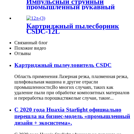
Импульсный струйный
промышленности
промышленный рукавный
пылеуловитель
Картриджный пылесборник
CSDC-12L
Связанный блог
Похожие видео
Отзывы
Картриджный пылеуловитель CSDC
Область применения Лазерная резка, плазменная резка,
шлифовальная машина и другие отрасли
промышленности;Во многих случаях, таких как
удаление пыли при обработке композитных материалов
и переработка порошка;тяжелые случаи, такие...
С 2020 года Huaxia Starlight официально
перешла на бизнес-модель «промышленный
дизайн + экосистема».