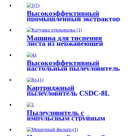
Высокоэффективный
промышленный экстрактор
дыма, каменная пила,
улавливатель порошка,
сварочный пылесборник
Машина для тиснения
листа из нержавеющей
стали с намоткой и
разматыванием
Высокоэффективный
настольный пылеуловитель
с импульсной струйной
очисткой
Картриджный
пылеуловитель CSDC-8L
Пылеуловитель с
импульсным струйным
фильтрующим элементом
для пищевой и
фармацевтической