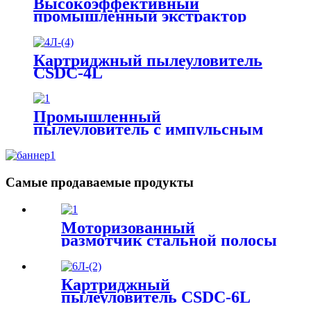
Высокоэффективный
промышленный экстрактор
дыма, каменная пила,
улавливатель порошка,
сварочный пылесборник
Картриджный пылеуловитель
CSDC-4L
Промышленный
пылеуловитель с импульсным
мешком для каменной
дробилки
Самые продаваемые продукты
Моторизованный
размотчик стальной полосы
для тяжелого режима
работы с рычагом пресса
Картриджный
пылеуловитель CSDC-6L