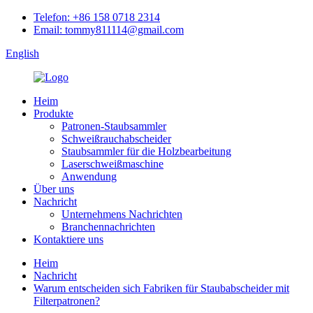
Telefon: +86 158 0718 2314
Email: tommy811114@gmail.com
English
Heim
Produkte
Patronen-Staubsammler
Schweißrauchabscheider
Staubsammler für die Holzbearbeitung
Laserschweißmaschine
Anwendung
Über uns
Nachricht
Unternehmens Nachrichten
Branchennachrichten
Kontaktiere uns
Heim
Nachricht
Warum entscheiden sich Fabriken für Staubabscheider mit
Filterpatronen?