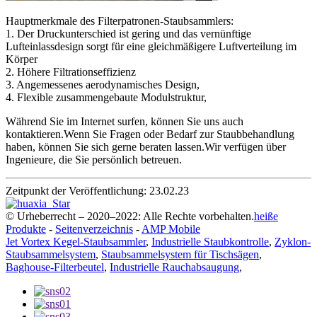
Hauptmerkmale des Filterpatronen-Staubsammlers:
1. Der Druckunterschied ist gering und das vernünftige
Lufteinlassdesign sorgt für eine gleichmäßigere Luftverteilung im
Körper
2. Höhere Filtrationseffizienz
3. Angemessenes aerodynamisches Design,
4. Flexible zusammengebaute Modulstruktur,
Während Sie im Internet surfen, können Sie uns auch
kontaktieren.Wenn Sie Fragen oder Bedarf zur Staubbehandlung
haben, können Sie sich gerne beraten lassen.Wir verfügen über
Ingenieure, die Sie persönlich betreuen.
Zeitpunkt der Veröffentlichung: 23.02.23
© Urheberrecht – 2020–2022: Alle Rechte vorbehalten.
heiße
Produkte
-
Seitenverzeichnis
-
AMP Mobile
Jet Vortex Kegel-Staubsammler
,
Industrielle Staubkontrolle
,
Zyklon-
Staubsammelsystem
,
Staubsammelsystem für Tischsägen
,
Baghouse-Filterbeutel
,
Industrielle Rauchabsaugung
,