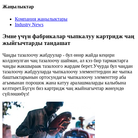
Жаңылыктар
Компания жаңылыктары
Industry News
Эмне үчүн фабрикалар чыпкалуу картридж чаң
жыйгычтарды тандашат
Чаңды тазалоочу жабдуулар - бул өнөр жайда кеңири
колдонулган чаң тазалоочу шайман, ал кээ бир тармактарга
чаңды жакшыраак тазалоого жардам берет.Учурда бул чаңдан
тазалоочу жабдууларда чыпкалоочу элементтердин же чыпка
баштыктарынын ортосундагы чыпкалоочу элементтер аба
агымынан порошок жана катуу аралашмаларды калыбына
келтирет.Бүгүн биз картридж чаң жыйнагычтар жөнүндө
сүйлөшөбүз!