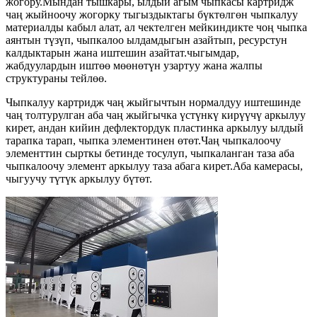
жогору.Мындан тышкары, ылдый агым чыпкасы картридж
чаң жыйноочу жогорку тыгыздыктагы бүктөлгөн чыпкалуу
материалды кабыл алат, ал чектелген мейкиндикте чоң чыпка
аянтын түзүп, чыпкалоо ылдамдыгын азайтып, ресурстун
калдыктарын жана иштешин азайтат.чыгымдар,
жабдуулардын иштөө мөөнөтүн узартуу жана жалпы
структураны тейлөө.
Чыпкалуу картридж чаң жыйгычтын нормалдуу иштешинде
чаң толтурулган аба чаң жыйгычка үстүнкү кирүүчү аркылуу
кирет, андан кийин дефлектордук пластинка аркылуу ылдый
тарапка тарап, чыпка элементинен өтөт.Чаң чыпкалоочу
элементтин сырткы бетинде тосулуп, чыпкаланган таза аба
чыпкалоочу элемент аркылуу таза абага кирет.Аба камерасы,
чыгуучу түтүк аркылуу бүтөт.