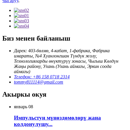
чыгаруу
,
Биз менен байланыш
Дарек: 403-бөлмө, 4-кабат, 1-фабрика, Фабрика
имараты, №4 Хуанлонгшан Түндүк жолу,
Технологияларды өнүктүрүү зонасы, Чыгыш Көлдүн
Жаңы району, Ухань (Ухань аймагы, Эркин соода
аймагы)
Телефон: +86 158 0718 2314
tommy811114@gmail.com
Акыркы окуя
январь
08
Импульстун мүнөздөмөлөрү жана
колдонулушу...