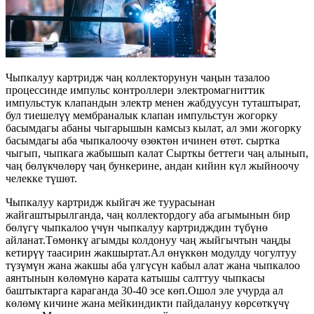
Чыпкалуу картридж чаң коллекторунун чаңын тазалоо
процессинде импульс контроллери электромагниттик
импульстук клапандын электр менен жабдуусун туташтырат,
бул тиешелүү мембраналык клапан импульстун жогорку
басымдагы абаны чыгарышын камсыз кылат, ал эми жогорку
басымдагы аба чыпкалоочу өзөктөн ичинен өтөт. сыртка
чыгып, чыпкага жабышып калат Сырткы беттеги чаң алынып,
чаң бөлүкчөлөрү чаң бункерине, андан кийин күл жыйноочу
челекке түшөт.
Чыпкалуу картридж кыйгач же туурасынан
жайгаштырылганда, чаң коллектордогу аба агымынын бир
бөлүгү чыпкалоо үчүн чыпкалуу картридждин түбүнө
айланат.Төмөнкү агымды колдонуу чаң жыйгычтын чаңды
кетирүү таасирин жакшыртат.Ал өнүккөн модулду чогултуу
түзүмүн жана жакшы аба үлгүсүн кабыл алат жана чыпкалоо
аянтынын көлөмүнө карата катышы салттуу чыпкасы
баштыктарга караганда 30-40 эсе көп.Ошол эле учурда ал
көлөмү кичине жана мейкиндикти пайдалануу көрсөткүчү