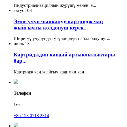
Индустриализациянын жүрүшү менен, э...
август
03
Эмне үчүн чыпкалуу картридж чаң
жыйгычты колдонуш керек...
Ширетүү учурунда түтүндөрдүн пайда болушу, ...
июль
13
Картридждин кандай артыкчылыктары
бар...
Картридж чаң жыйгыч кадимки чаң...
Телефон
Тел
+86 158 0718 2314