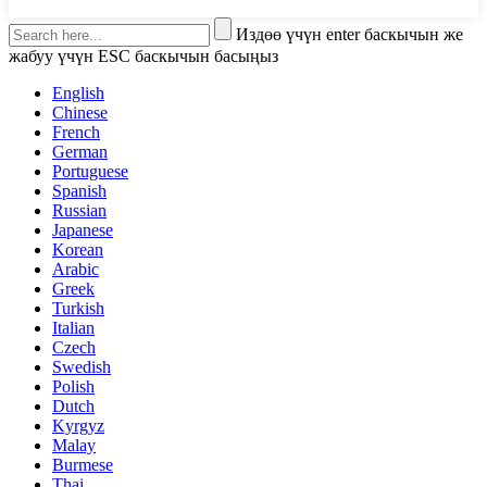
Издөө үчүн enter баскычын же
жабуу үчүн ESC баскычын басыңыз
English
Chinese
French
German
Portuguese
Spanish
Russian
Japanese
Korean
Arabic
Greek
Turkish
Italian
Czech
Swedish
Polish
Dutch
Kyrgyz
Malay
Burmese
Thai