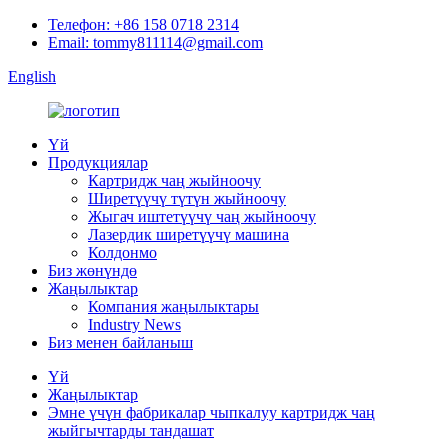
Телефон: +86 158 0718 2314
Email: tommy811114@gmail.com
English
Үй
Продукциялар
Картридж чаң жыйноочу
Ширетүүчү түтүн жыйноочу
Жыгач иштетүүчү чаң жыйноочу
Лазердик ширетүүчү машина
Колдонмо
Биз жөнүндө
Жаңылыктар
Компания жаңылыктары
Industry News
Биз менен байланыш
Үй
Жаңылыктар
Эмне үчүн фабрикалар чыпкалуу картридж чаң
жыйгычтарды тандашат