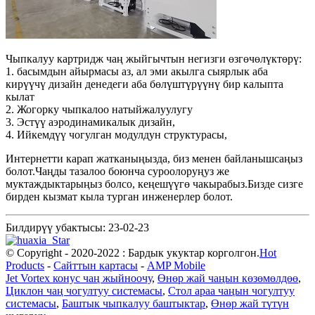
Чыпкалуу картридж чаң жыйгычтын негизги өзгөчөлүктөрү:
1. басымдын айырмасы аз, ал эми акылга сыярлык аба
кирүүчү дизайн денедеги аба бөлүштүрүүнү бир калыпта
кылат
2. Жогорку чыпкалоо натыйжалуулугу
3. Эстүү аэродинамикалык дизайн,
4. Ийкемдүү чогулган модулдун структурасы,
Интернетти карап жатканыңызда, биз менен байланышсаңыз
болот.Чаңды тазалоо боюнча суроолоруңуз же
муктаждыктарыңыз болсо, кеңешүүгө чакырабыз.Бизде сизге
бирден кызмат кыла турган инженерлер болот.
Билдирүү убактысы: 23-02-23
© Copyright - 2020-2022 : Бардык укуктар корголгон.
Hot
Products
-
Сайттын картасы
-
AMP Mobile
Jet Vortex конус чаң жыйноочу
,
Өнөр жай чаңын көзөмөлдөө
,
Циклон чаң чогултуу системасы
,
Стол араа чаңын чогултуу
системасы
,
Баштык чыпкалуу баштыктар
,
Өнөр жай түтүн