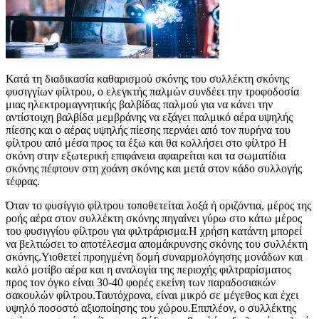
Κατά τη διαδικασία καθαρισμού σκόνης του συλλέκτη σκόνης
φυσιγγίων φίλτρου, ο ελεγκτής παλμών συνδέει την τροφοδοσία
μιας ηλεκτρομαγνητικής βαλβίδας παλμού για να κάνει την
αντίστοιχη βαλβίδα μεμβράνης να εξάγει παλμικό αέρα υψηλής
πίεσης και ο αέρας υψηλής πίεσης περνάει από τον πυρήνα του
φίλτρου από μέσα προς τα έξω και θα κολλήσει στο φίλτρο Η
σκόνη στην εξωτερική επιφάνεια αφαιρείται και τα σωματίδια
σκόνης πέφτουν στη χοάνη σκόνης και μετά στον κάδο συλλογής
τέφρας.
Όταν το φυσίγγιο φίλτρου τοποθετείται λοξά ή οριζόντια, μέρος της
ροής αέρα στον συλλέκτη σκόνης πηγαίνει γύρω στο κάτω μέρος
του φυσιγγίου φίλτρου για φιλτράρισμα.Η χρήση κατάντη μπορεί
να βελτιώσει το αποτέλεσμα απομάκρυνσης σκόνης του συλλέκτη
σκόνης.Υιοθετεί προηγμένη δομή συναρμολόγησης μονάδων και
καλό μοτίβο αέρα και η αναλογία της περιοχής φιλτραρίσματος
προς τον όγκο είναι 30-40 φορές εκείνη των παραδοσιακών
σακουλών φίλτρου.Ταυτόχρονα, είναι μικρό σε μέγεθος και έχει
υψηλό ποσοστό αξιοποίησης του χώρου.Επιπλέον, ο συλλέκτης