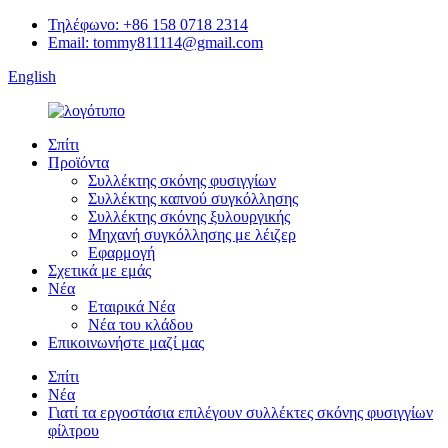
Τηλέφωνο: +86 158 0718 2314
Email: tommy811114@gmail.com
English
Σπίτι
Προϊόντα
Συλλέκτης σκόνης φυσιγγίων
Συλλέκτης καπνού συγκόλλησης
Συλλέκτης σκόνης ξυλουργικής
Μηχανή συγκόλλησης με λέιζερ
Εφαρμογή
Σχετικά με εμάς
Νέα
Εταιρικά Νέα
Νέα του κλάδου
Επικοινωνήστε μαζί μας
Σπίτι
Νέα
Γιατί τα εργοστάσια επιλέγουν συλλέκτες σκόνης φυσιγγίων
φίλτρου