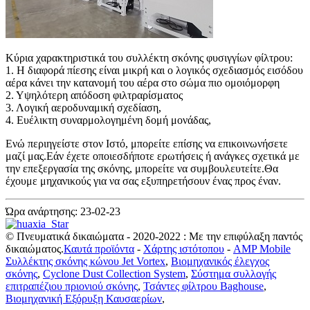
Κύρια χαρακτηριστικά του συλλέκτη σκόνης φυσιγγίων φίλτρου:
1. Η διαφορά πίεσης είναι μικρή και ο λογικός σχεδιασμός εισόδου
αέρα κάνει την κατανομή του αέρα στο σώμα πιο ομοιόμορφη
2. Υψηλότερη απόδοση φιλτραρίσματος
3. Λογική αεροδυναμική σχεδίαση,
4. Ευέλικτη συναρμολογημένη δομή μονάδας,
Ενώ περιηγείστε στον Ιστό, μπορείτε επίσης να επικοινωνήσετε
μαζί μας.Εάν έχετε οποιεσδήποτε ερωτήσεις ή ανάγκες σχετικά με
την επεξεργασία της σκόνης, μπορείτε να συμβουλευτείτε.Θα
έχουμε μηχανικούς για να σας εξυπηρετήσουν ένας προς έναν.
Ώρα ανάρτησης: 23-02-23
© Πνευματικά δικαιώματα - 2020-2022 : Με την επιφύλαξη παντός
δικαιώματος.
Καυτά προϊόντα
-
Χάρτης ιστότοπου
-
AMP Mobile
Συλλέκτης σκόνης κώνου Jet Vortex
,
Βιομηχανικός έλεγχος
σκόνης
,
Cyclone Dust Collection System
,
Σύστημα συλλογής
επιτραπέζιου πριονιού σκόνης
,
Τσάντες φίλτρου Baghouse
,
Βιομηχανική Εξόρυξη Καυσαερίων
,