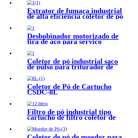
pó de soldagem
Extrator de fumaça industrial
de alta eficiência coletor de pó
de serra de pedra coletor de
pó de soldagem
Desbobinador motorizado de
tira de aço para serviço
pesado com braço de prensa
Coletor de pó industrial saco
de pulso para triturador de
pedra
Coletor de Pó de Cartucho
CSDC-8L
Filtro de pó industrial tipo
cartucho de filtro coletor de
pó
Coletor de pó de moedor para