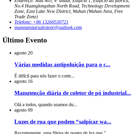
Endereço: Sala 403, 4º andar, Edifício 1, Edifício da fábrica,
No.4 Huanglongshan North Road, Technology Development
Zone, East Lake New District, Wuhan (Wuhan Area, Free
Trade Zone)
Telefone: +86 13260530721
snannanstarsalestore@outlook.com
Último Evento
agosto
20
Várias medidas antipoluição para o c...
É difícil para nós fazer o corte...
agosto
16
Manutenção diária de coletor de pó industrial...
Olá a todos, quando usamos du...
agosto
09
Luzes de rua que podem “salpicar wa...
Recentemente, uma fileira de postes de luz que "...