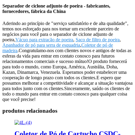
Separador de ciclone adjunto de poeira - fabricantes,
fornecedores, fábrica da China
Aderindo ao princípio de "serviço satisfatório e de alta qualidade",
temos nos esforçado para nos tornar um excelente parceiro de
negócios para você para o separador de ciclone adjunto de
poeira,
Vácuo para extração de poeira
,
Saco de filtro de poeira
,
Apanhador de pó para serra de esquadria
,
Coletor de pó de
madeira
.Congratulamo-nos com clientes novos e antigos de todas as
esferas da vida para entrar em contato conosco para futuros
relacionamentos comerciais e sucesso mútuo!O produto fornecerá
para todo o mundo, como Europa, América, Austrália, Doha,
Kazan, Dinamarca, Venezuela. Esperamos poder estabelecer uma
cooperação de longo prazo com todos os clientes.E espero que
possamos melhorar a competitividade e alcançar a situação vantajosa
para todos junto com os clientes.Sinceramente, saúdo os clientes de
todo o mundo para entrar em contato conosco para qualquer coisa
que você precise!
produtos relacionados
Coletor de Pó de Cartucho CSDC-