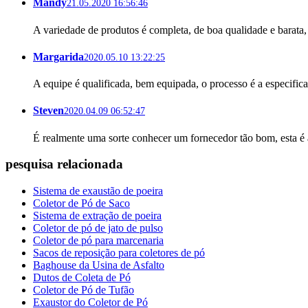
Mandy
21.05.2020 16:56:46
A variedade de produtos é completa, de boa qualidade e barata,
Margarida
2020.05.10 13:22:25
A equipe é qualificada, bem equipada, o processo é a especifica
Steven
2020.04.09 06:52:47
É realmente uma sorte conhecer um fornecedor tão bom, esta é 
pesquisa relacionada
Sistema de exaustão de poeira
Coletor de Pó de Saco
Sistema de extração de poeira
Coletor de pó de jato de pulso
Coletor de pó para marcenaria
Sacos de reposição para coletores de pó
Baghouse da Usina de Asfalto
Dutos de Coleta de Pó
Coletor de Pó de Tufão
Exaustor do Coletor de Pó