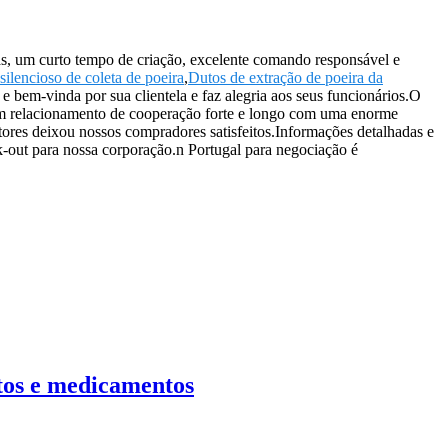
ias, um curto tempo de criação, excelente comando responsável e
silencioso de coleta de poeira
,
Dutos de extração de poeira da
 bem-vinda por sua clientela e faz alegria aos seus funcionários.O
m relacionamento de cooperação forte e longo com uma enorme
tores deixou nossos compradores satisfeitos.Informações detalhadas e
-out para nossa corporação.n Portugal para negociação é
ntos e medicamentos