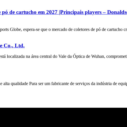
pó de cartucho em 2027 |Principais players – Donalds
eports Globe, espera-se que o mercado de coletores de pó de cartucho c
 Co., Ltd.
tá localizada na área central do Vale da Óptica de Wuhan, compromet
alta qualidade Para ser um fabricante de serviços da indústria de equ