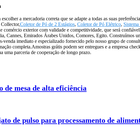
a
 escolher a mercadoria correta que se adapte a todas as suas preferênc
 Collector,
Coletor de Pó de 2 Estágios
,
Coletor de Pó Elétrico
,
Sistema 
comércio exterior com validade e competitividade, que será confiável e
lia, Cannes, Emirados Árabes Unidos, Comores, Egito. Construímos u
s-venda imediato e especializado fornecido pelo nosso grupo de consul
mação completa.Amostras grátis podem ser entregues e a empresa check
ua uma parceria de cooperação de longo prazo.
o de mesa de alta eficiência
 jato de pulso para processamento de alime