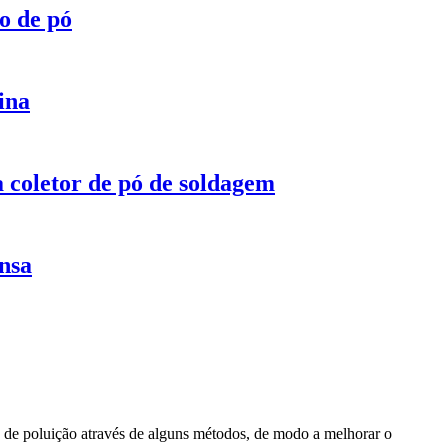
o de pó
ina
a coletor de pó de soldagem
nsa
au de poluição através de alguns métodos, de modo a melhorar o