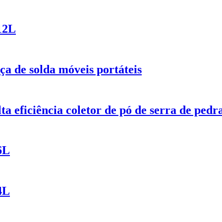
12L
ça de solda móveis portáteis
ta eficiência coletor de pó de serra de pedr
6L
4L