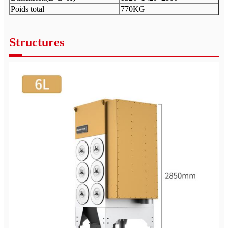
Poids total
770KG
Structures