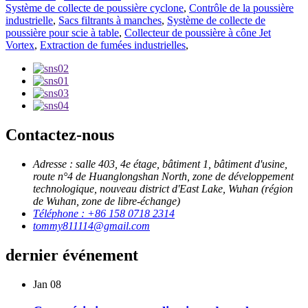
Système de collecte de poussière cyclone
,
Contrôle de la poussière
industrielle
,
Sacs filtrants à manches
,
Système de collecte de
poussière pour scie à table
,
Collecteur de poussière à cône Jet
Vortex
,
Extraction de fumées industrielles
,
Contactez-nous
Adresse : salle 403, 4e étage, bâtiment 1, bâtiment d'usine,
route n°4 de Huanglongshan North, zone de développement
technologique, nouveau district d'East Lake, Wuhan (région
de Wuhan, zone de libre-échange)
Téléphone : +86 158 0718 2314
tommy811114@gmail.com
dernier événement
Jan
08