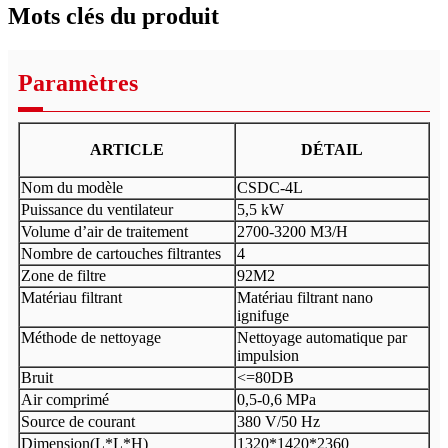
Mots clés du produit
Paramètres
ARTICLE
DÉTAIL
Nom du modèle
CSDC-4L
Puissance du ventilateur
5,5 kW
Volume d’air de traitement
2700-3200 M3/H
Nombre de cartouches filtrantes
4
Zone de filtre
92M2
Matériau filtrant
Matériau filtrant nano
ignifuge
Méthode de nettoyage
Nettoyage automatique par
impulsion
Bruit
<=80DB
Air comprimé
0,5-0,6 MPa
Source de courant
380 V/50 Hz
Dimension(L*L*H)
1320*1420*2360