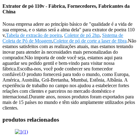
Extrator de pó 110v - Fábrica, Fornecedores, Fabricantes da
China
Nossa empresa adere ao princípio básico de "qualidade é a vida de
sua empresa, e o status será a alma dela" para extrator de poeira 110
v,
Tabela de extração de poeira
,
Coletor de pó 2hp
,
Sistema de
Coleta de Pó de Moagem
,
Coletor de pó de corte a laser de fibra
.Não
estamos satisfeitos com as realizações atuais, mas estamos tentando
inovar para atender às necessidades mais personalizadas do
comprador.Não importa de onde você seja, estamos aqui para
aguardar seu pedido gentil e bem-vindo para visitar nossa
fábrica.Escolha-nos, você pode conhecer seu fornecedor
confiável.O produto fornecerá para todo o mundo, como Europa,
América, Austrália, Grã-Bretanha, Mumbai, Estônia, Albânia. A
experiência de trabalho no campo nos ajudou a estabelecer fortes
relações com clientes e parceiros no mercado doméstico e
internacional.Durante anos, nossos produtos foram exportados para
mais de 15 países no mundo e têm sido amplamente utilizados pelos
clientes.
produtos relacionados