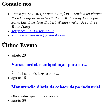
Contate-nos
Endereço: Sala 403, 4º andar, Edifício 1, Edifício da fábrica,
No.4 Huanglongshan North Road, Technology Development
Zone, East Lake New District, Wuhan (Wuhan Area, Free
Trade Zone)
Telefone: +86 13260530721
snannanstarsalestore@outlook.com
Último Evento
agosto
20
Várias medidas antipoluição para o c...
É difícil para nós fazer o corte...
agosto
16
Manutenção diária de coletor de pó industrial...
Olá a todos, quando usamos du...
agosto
09