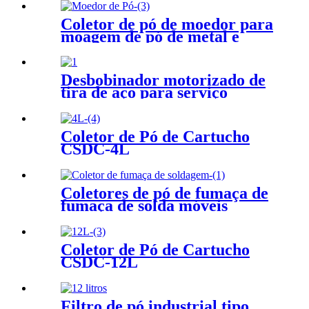
Coletor de pó de moedor para
moagem de pó de metal e
plataforma de remoção de pó
Desbobinador motorizado de
tira de aço para serviço
pesado com braço de prensa
Coletor de Pó de Cartucho
CSDC-4L
Coletores de pó de fumaça de
fumaça de solda móveis
portáteis
Coletor de Pó de Cartucho
CSDC-12L
Filtro de pó industrial tipo