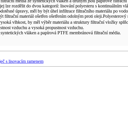
u filtrační média ze syntetických vláken a druhým jsou papírové filtrační
ej lze rozdělit do dvou kategorií: lisování polyesteru s kontinuálním v
dotěsné úpravy, měl by být úhel infiltrace filtračního materiálu po vod
ýt filtrační materiál ošetřen ošetřením odolným proti oleji.Polyesterový 
ysoká vlhkost, by měl výběr materiálu a struktury filtrační vložky splň
opustnost vzduchu a vysoká propustnost vzduchu.
 syntetických vláken a papírová PTFE membránová filtrační média.
íječ s lisovacím ramenem