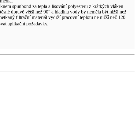
 média.
láknem spunbond za tepla a lisování polyesteru z krátkých vláken
otěsné úpravě větší než 90° a hladina vody by neměla být nižší než
netkaný filtrační materiál vydrží pracovní teplotu ne nižší než 120
ovat aplikační požadavky.