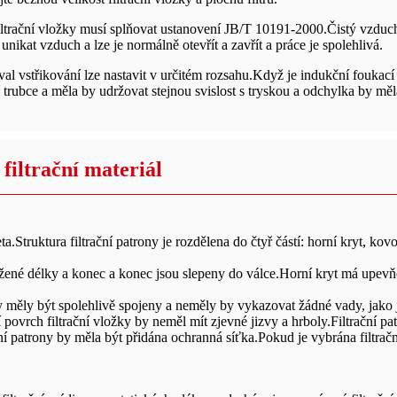
iltrační vložky musí splňovat ustanovení JB/T 10191-2000.Čistý vzduch
nikat vzduch a lze je normálně otevřít a zavřít a práce je spolehlivá.
rval vstřikování lze nastavit v určitém rozsahu.Když je indukční fouka
 trubce a měla by udržovat stejnou svislost s tryskou a odchylka by mě
 filtrační materiál
.Struktura filtrační patrony je rozdělena do čtyř částí: horní kryt, kov
vržené délky a konec a konec jsou slepeny do válce.Horní kryt má upevňo
 měly být spolehlivě spojeny a neměly by vykazovat žádné vady, jako je
 povrch filtrační vložky by neměl mít zjevné jizvy a hrboly.Filtrační 
ltrační patrony by měla být přidána ochranná síťka.Pokud je vybrána f