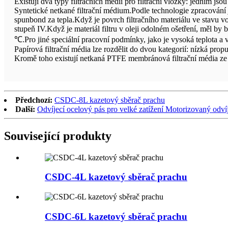
Existují dva typy filtračních médií pro filtrační vložky: jedním jso
Syntetické netkané filtrační médium.Podle technologie zpracování j
spunbond za tepla.Když je povrch filtračního materiálu ve stavu vo
stupeň IV.Když je materiál filtru v oleji odolném ošetření, měl by b
℃.Pro jiné speciální pracovní podmínky, jako je vysoká teplota a v
Papírová filtrační média lze rozdělit do dvou kategorií: nízká pr
Kromě toho existují netkaná PTFE membránová filtrační média ze
Předchozí:
CSDC-8L kazetový sběrač prachu
Další:
Odvíjecí ocelový pás pro velké zatížení Motorizovaný odv
Související produkty
CSDC-4L kazetový sběrač prachu
CSDC-6L kazetový sběrač prachu