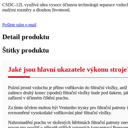
CSDC-12L využívá ultra vysoce účinnou technologii separace vzduchu
malými rozměry a dlouhou životností.
Pošlete nám e-mail
Detail produktu
Štítky produktu
Jaké jsou hlavní ukazatele výkonu stroje
Pulzní proud vzduchu je přímo vstřikován do filtrační vložky, aniž
zatímco druhý konec (spodní) filtrační vložky bude pod tlakem, jak 
zařízení v účinném čištění prachu.
Za tímto účelem mohou být Venturiho trysky pro filtrační patrony i
rovnoměrné vysokotlaké vstřikování plné filtrační vložky.
Nahromadění prachu ve složených štěrbinách filtrační patrony znes
pouze pro použití v případě nižších vstupních koncentrací.Porovnejt