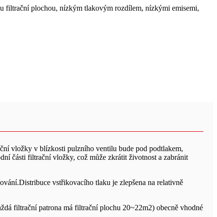
u filtrační plochou, nízkým tlakovým rozdílem, nízkými emisemi,
rační vložky v blízkosti pulzního ventilu bude pod podtlakem,
í části filtrační vložky, což může zkrátit životnost a zabránit
vání.Distribuce vstřikovacího tlaku je zlepšena na relativně
každá filtrační patrona má filtrační plochu 20~22m2) obecně vhodné