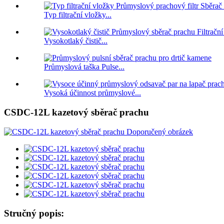
Typ filtrační vložky...
Vysokotlaký čistič...
Průmyslová taška Pulse...
Vysoká účinnost průmyslové...
CSDC-12L kazetový sběrač prachu
Stručný popis: