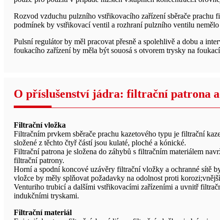
Rozvod vzduchu pulzního vstřikovacího zařízení sběrače prachu f
podmínek by vstřikovací ventil a rozhraní pulzního ventilu nemělo u
Pulsní regulátor by měl pracovat přesně a spolehlivě a dobu a inte
foukacího zařízení by měla být souosá s otvorem trysky na foukací
O příslušenství jádra: filtrační patrona a
Filtrační vložka
Filtračním prvkem sběrače prachu kazetového typu je filtrační kazeta
složené z těchto čtyř částí jsou kulaté, ploché a kónické.
Filtrační patrona je složena do záhybů s filtračním materiálem na
filtrační patrony.
Horní a spodní koncové uzávěry filtrační vložky a ochranné sítě by
vložce by měly splňovat požadavky na odolnost proti korozi;vnější
Venturiho trubicí a dalšími vstřikovacími zařízeními a uvnitř fi
indukčními tryskami.
Filtrační materiál