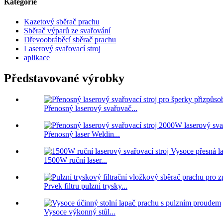
Kategorie
Kazetový sběrač prachu
Sběrač výparů ze svařování
Dřevoobráběcí sběrač prachu
Laserový svařovací stroj
aplikace
Představované výrobky
Přenosný laserový svařovač...
Přenosný laser Weldin...
1500W ruční laser...
Prvek filtru pulzní trysky...
Vysoce výkonný stůl...