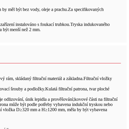
 by měl být bez vody, oleje a prachu.Za specifikovaných
cí zařízení instalováno s foukací trubkou.Tryska indukovaného
la být menší než 2 mm.
ový rám, skládaný filtrační materiál a základna.Filtrační vložky
vací šrouby a podložky.Kulatá filtrační patrona, tvar ploché
 odlizování, únik lepidla a prověšování;kovové části na filtrační
patrona může být podle potřeby vybavena indukční tryskou nebo
iltrační vložka D≥320 mm a H≥1200 mm, měla by být vybavena