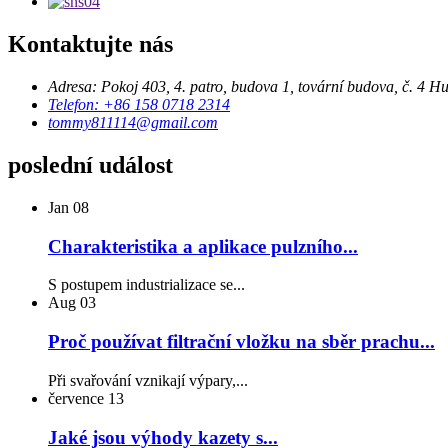
Kontaktujte nás
Adresa: Pokoj 403, 4. patro, budova 1, tovární budova, č. 4
Telefon: +86 158 0718 2314
tommy811114@gmail.com
poslední událost
Jan
08
Charakteristika a aplikace pulzního...
S postupem industrializace se...
Aug
03
Proč používat filtrační vložku na sběr prachu...
Při svařování vznikají výpary,...
července
13
Jaké jsou výhody kazety s...