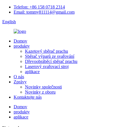
Telefon: +86 158 0718 2314
Email: tommy811114@gmail.com
English
Domov
produkty
Kazetový sběrač prachu
Sběrač výparů ze svařování
Dřevoobráběcí sběrač prachu
Laserový svařovací stroj
aplikace
O nás
Zprávy
Novinky společnosti
Novinky z oboru
Kontaktujte nás
Domov
produkty
aplikace