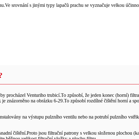
.Ve srovnání s jinými typy lapačů prachu se vyznačuje velkou účinno
?
 by procházel Venturiho trubicí.To způsobí, že jeden konec (horní) filt
je znázorněno na obrázku 6-29.To způsobí rozdílné čištění horní a spodn
nstalovány na výstupu pulzního ventilu nebo na potrubí pulzního vstřiko
nadní čištění.Proto jsou filtrační patrony s velkou složenou plochou (
e běžnou velikost filtrační vložky a plochu filtru.