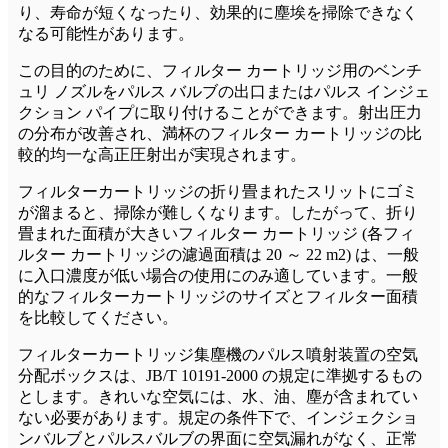
り、寿命が短くなったり、効果的に塵埃を掃除できなく
なる可能性があります。
この目的のために、フィルター カートリッジ用のベンチ
ュリ ノズルをパルス バルブの出口またはパルス インジェ
クション パイプに取り付けることができます。射出圧力
の分布が改善され、満杯のフィルター カートリッジの比
較的均一な高正圧射出が実現されます。
フィルターカートリッジの折り畳まれたスリットにゴミ
が溜まると、掃除が難しくなります。したがって、折り
畳まれた面積が大きいフィルター カートリッジ (各フィ
ルター カートリッジの濾過面積は 20 ～ 22 m2) は、一般
に入口濃度が低い場合の使用にのみ適しています。一般
的なフィルターカートリッジのサイズとフィルター面積
を比較してください。
フィルターカートリッジ集塵機のパルス噴射装置の空気
分配ボックスは、JB/T 10191-2000 の規定に準拠するもの
とします。きれいな空気には、水、油、塵が含まれてい
ない必要があります。規定の条件下で、インジェクショ
ンバルブとパルスバルブの界面に空気漏れがなく、正常