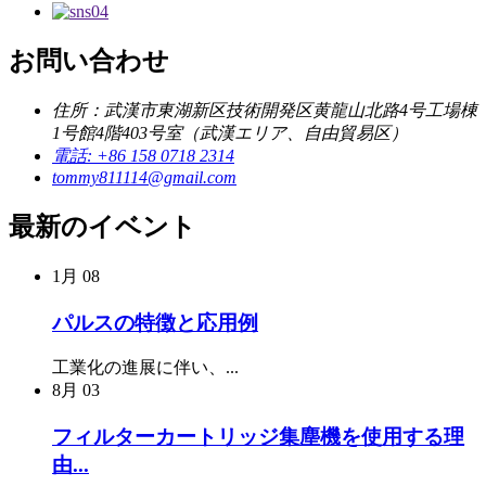
お問い合わせ
住所：武漢市東湖新区技術開発区黄龍山北路4号工場棟
1号館4階403号室（武漢エリア、自由貿易区）
電話: +86 158 0718 2314
tommy811114@gmail.com
最新のイベント
1月
08
パルスの特徴と応用例
工業化の進展に伴い、...
8月
03
フィルターカートリッジ集塵機を使用する理
由...