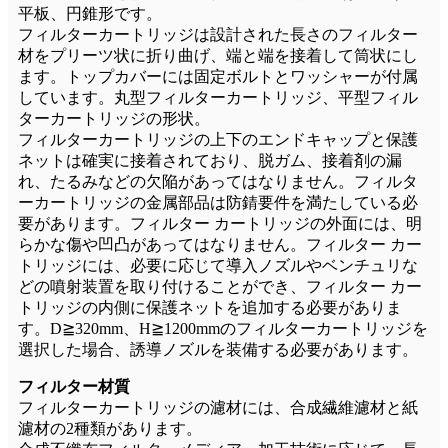
平板、円錐形です。
フィルターカートリッジは設計された長さのフィルター
材をプリーツ状に折り曲げ、端と端を接着して筒状にし
ます。トップカバーには固定ボルトとワッシャーが付属
しています。丸型フィルターカートリッジ、平型フィル
ターカートリッジの形状。
フィルターカートリッジの上下のエンドキャップと保護
ネットは確実に接着されており、脱ガム、接着剤の漏
れ、たるみなどの欠陥があってはなりません。フィルタ
ーカートリッジの金属部品は防錆要件を満たしている必
要があります。フィルター カートリッジの外面には、明
らかな傷や凹凸があってはなりません。フィルター カー
トリッジには、必要に応じて導入ノズルやベンチュリな
どの噴射装置を取り付けることができ、フィルター カー
トリッジの内側に保護ネットを追加する必要がありま
す。D≧320mm、H≧1200mmのフィルターカートリッジを
選択した場合、誘導ノズルを装備する必要があります。
フィルター材質
フィルターカートリッジの濾材には、合成繊維濾材と紙
濾材の2種類があります。