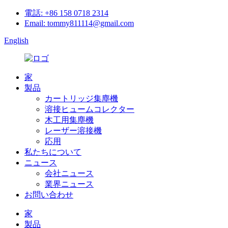
電話: +86 158 0718 2314
Email: tommy811114@gmail.com
English
家
製品
カートリッジ集塵機
溶接ヒュームコレクター
木工用集塵機
レーザー溶接機
応用
私たちについて
ニュース
会社ニュース
業界ニュース
お問い合わせ
家
製品