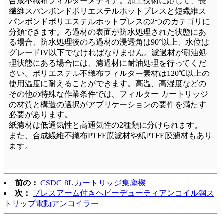
合成不織布フィルターメディア。加工技術に応じて、長
繊維スパンボンドポリエステルホットプレスと短繊維ス
パンボンドポリエステルホットプレスの2つのカテゴリに
分類できます。ろ過材の表面が防水処理された状態にあ
る場合、防水処理後のろ過材の浸透角は90°以上、水位は
グレードIV以下でなければなりません。濾過材が耐油処
理状態にある場合には、濾過材に耐油処理を行ってくだ
さい。ポリエステル不織布フィルター素材は120℃以上の
使用温度に耐えることができます。高温、高湿度などの
その他の特殊な作業条件では、フィルター カートリッジ
の材質と構造の選択がアプリケーションの要件を満たす
必要があります。
紙濾材は低通気性と高通気性の2種類に分けられます。
また、合成繊維不織布PTFE膜濾材や紙PTFE膜濾材もあり
ます。
前の：
CSDC-8L カートリッジ集塵機
次：
プレスアーム付きヘビーデューティアンコイル鋼ス
トリップ電動アンコイラー