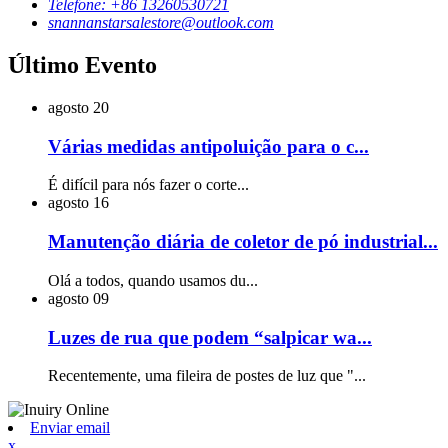
Telefone: +86 13260530721
snannanstarsalestore@outlook.com
Último Evento
agosto
20
Várias medidas antipoluição para o c...
É difícil para nós fazer o corte...
agosto
16
Manutenção diária de coletor de pó industrial...
Olá a todos, quando usamos du...
agosto
09
Luzes de rua que podem “salpicar wa...
Recentemente, uma fileira de postes de luz que "...
Enviar email
x